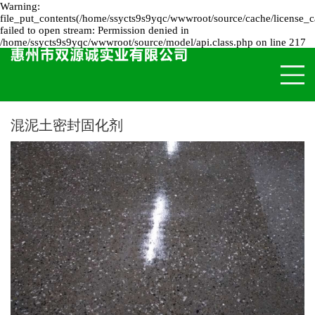
Warning:
file_put_contents(/home/ssycts9s9yqc/wwwroot/source/cache/license_c
failed to open stream: Permission denied in
/home/ssycts9s9yqc/wwwroot/source/model/api.class.php on line 217
混泥土密封固化剂