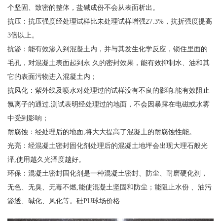
个坚固、致密的整体，盐碱成份不会从表面析出。
抗压：抗压强度经处理试样比未处理试样增强27.3%，抗折强度提高
3倍以上。
抗渗：能有效渗入到混凝土内，并与其发生化学反应，锁住里面的
毛孔，对混凝土表面起到永 久的密封效果，能有效抑制水、油和其
它的表面污物进入混凝土内；
抗风化：紫外线及喷水对处理过的试样没有不良的影响.能有效阻止
氯离子的通过.测试表明经处理过的地面，不会因暴露在电磁或水雾
中受到影响；
耐腐蚀：经处理后的地面,将大大提高了混凝土的耐腐蚀性能。
光亮：经混凝土密封固化剂处理后的混凝土地坪会出现大理石般光
泽,使用越久
光泽度越好。
环保：混凝土密封固化剂是一种混凝土密封、防尘、耐磨硬化剂，
无色、无臭、无毒
不燃,能使混凝土坚固和防尘；能阻止水份 、油污
渗透、碱化、风化等。硅PU球场价格