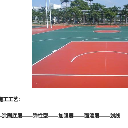
施工工艺
：
—涂刷底层——弹性型——加强层——面漆层——划线