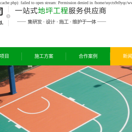
cache.php): failed to open stream: Permission denied in /home/ssycts9s9yqc/w
项目
施工方案
合作案例
新
公
行
常