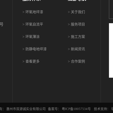
>
环氧地坪漆
>
关于我们
1号
>
环氧自流平
>
服务项目
>
环氧薄涂
>
施工方案
>
防静电地坪漆
>
新闻资讯
>
查看更多
>
合作案例
有： 惠州市双源诚实业有限公司 备案号：
粤ICP备18057534号
技术支持：