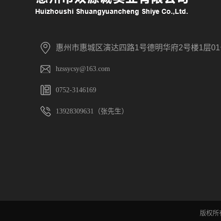
惠州市惠城区演达四路
1号德明华府2号楼1层0
hzssycsy@163.com
0752-3146169
13928309631（张先生）
版权所