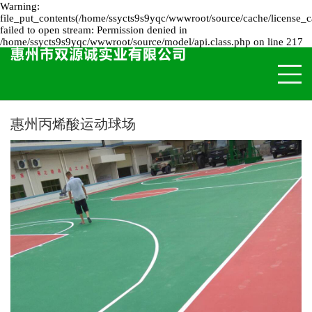
Warning:
file_put_contents(/home/ssycts9s9yqc/wwwroot/source/cache/license_c
failed to open stream: Permission denied in
/home/ssycts9s9yqc/wwwroot/source/model/api.class.php on line 217
惠州丙烯酸运动球场