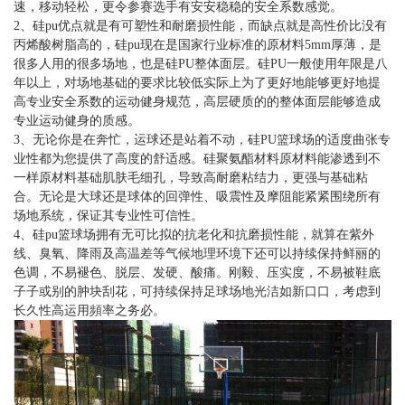
速，移动轻松，更令参赛选手有安安稳稳的安全系数感觉。
2、硅pu优点就是有可塑性和耐磨损性能，而缺点就是高性价比没有
丙烯酸树脂高的，硅pu现在是国家行业标准的原材料5mm厚薄，是
很多人用的很多场地，也是硅PU整体面层。硅PU一般使用年限是八
年以上，对场地基础的要求比较低实际上为了更好地能够更好地提
高专业安全系数的运动健身规范，高层硬质的的整体面层能够造成
专业运动健身的质感。
3、无论你是在奔忙，运球还是站着不动，硅PU篮球场的适度曲张专
业性都为您提供了高度的舒适感。硅聚氨酯材料原材料能渗透到不
一样原材料基础肌肤毛细孔，导致高耐磨粘结力，更强与基础粘
合。无论是大球还是球体的回弹性、吸震性及摩阻能紧紧围绕所有
场地系统，保证其专业性可信性。
4、硅pu篮球场拥有无可比拟的抗老化和抗磨损性能，就算在紫外
线、臭氧、降雨及高温差等气候地理环境下还可以持续保持鲜丽的
色调，不易褪色、脱层、发硬、酸痛。刚毅、压实度，不易被鞋底
子子或别的肿块刮花，可持续保持足球场地光洁如新口口，考虑到
长久性高运用頻率之务必。