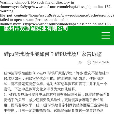
Warning: chmod(): No such file or directory in
/home/ssycts9s9yqc/wwwroot/source/model/api.class.php on line 162
Warning:
file_put_contents(/home/ssycts9s9yqc/wwwroot/source/cache/error.log)
failed to open stream: Permission denied in
/home/ssycts9s9yqc/wwwroot/source/model/api.class.php on line 163
硅pu篮球场性能如何？硅PU球场厂家告诉您
2020-09-06
硅pu篮球场性能如何？
硅PU球场
厂家告诉您：许多 盆友不清楚硅pu
篮球场如何，例如它的优点性能、防水防雨地面防滑、使用期这
些，都不清楚究竟怎么样。这对大家想掌握它而言可并并不是一个
喜讯。下边中星体育文化来详尽为大伙儿解释。
1、硅PU篮球场可塑性中涂原材料拥有高回弹性值，既能维护保养参
赛选手的关节，减少筋腱受伤风险性，更能提高参赛选手奔忙速
度，提高赛事水平；硅PU足球场地非常制做的整体面层工业涂料韧
中带硬，且有一定磨擦指数值。它既能保证参赛选手发展趋势迅