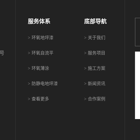
服务体系
底部导航
>
环氧地坪漆
>
关于我们
1号
>
环氧自流平
>
服务项目
>
环氧薄涂
>
施工方案
>
防静电地坪漆
>
新闻资讯
>
查看更多
>
合作案例