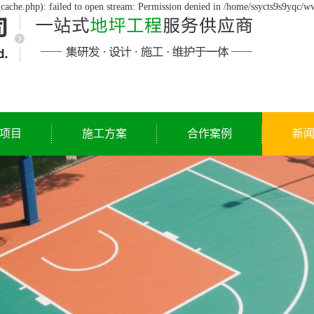
cache.php): failed to open stream: Permission denied in /home/ssycts9s9yqc/w
项目
施工方案
合作案例
新
公
行
常