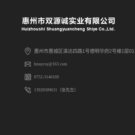
惠州市惠城区演达四路
1号德明华府2号楼1层0
hzssycsy@163.com
0752-3146169
13928309631（张先生）