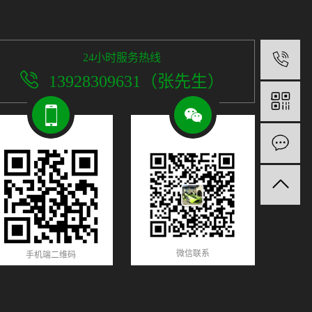
24小时服务热线
1
13928309631（张先生）
微信联系
手机端二维码